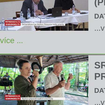
(P
DA
...
více ...
S
P
DA
...