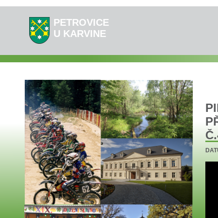
PETROVICE
U KARVINE
P
P
Č.
DAT