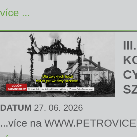
více ...
II
K
C
S
DATUM
27. 06. 2026
...více na
WWW.PETROVICE