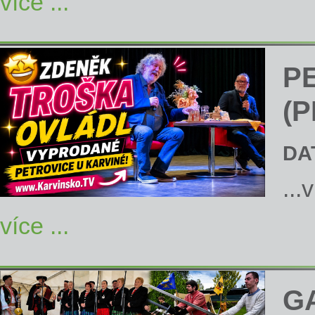
více ...
P
(P
DA
...
více ...
G