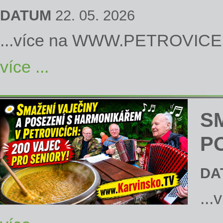
DATUM
22. 05. 2026
...více na
WWW.PETROVICE
více ...
S
P
DA
...