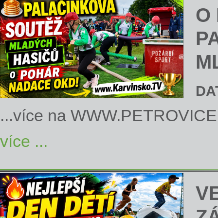
O
P
M
DA
...více na
WWW.PETROVICE
více ...
V
Z