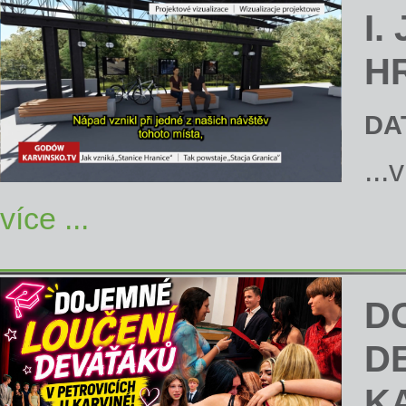
I.
H
DA
...
více ...
D
D
K