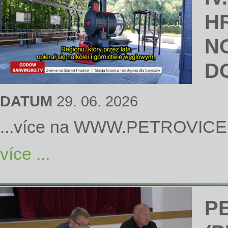
H
N
D
DATUM
29. 06. 2026
...více na
WWW.PETROVICE
více ...
P