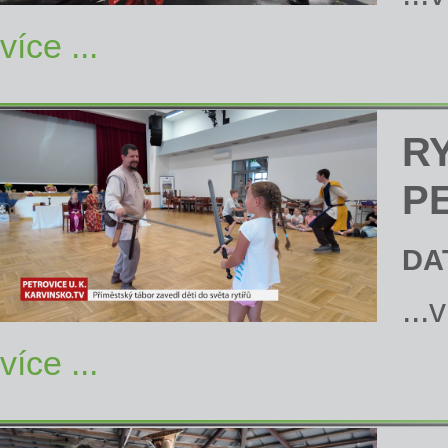
více ...
R
P
DA
...
více ...