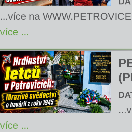
DA
...více na
WWW.PETROVICE
více ...
P
(P
DA
...
více ...