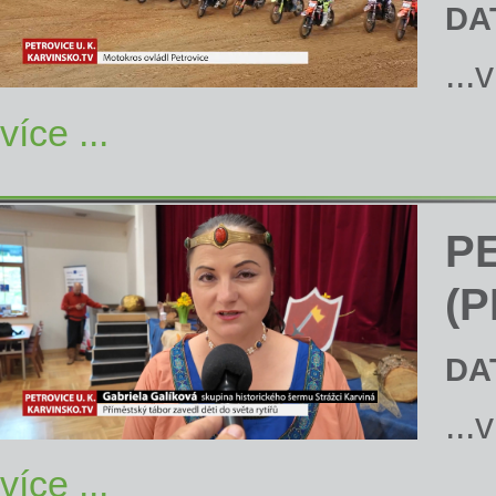
DA
...
více ...
P
(P
DA
...
více ...