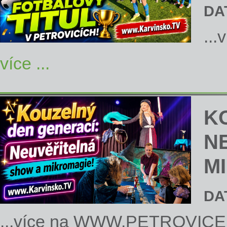
DA
...
více ...
K
N
M
DA
...více na
WWW.PETROVICE