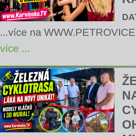
DA
...více na
WWW.PETROVICE
více ...
Ž
N
C
O