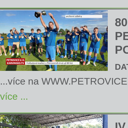
8
P
P
DA
...více na
WWW.PETROVICE
více ...
IV