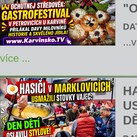
"
DA
...
více ...
H
U
DĚ