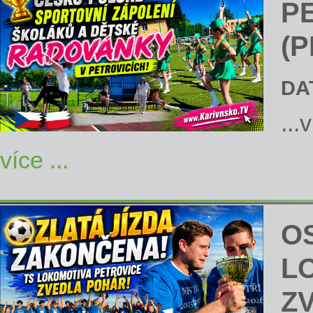
P
(P
DA
...
více ...
OS
L
Z