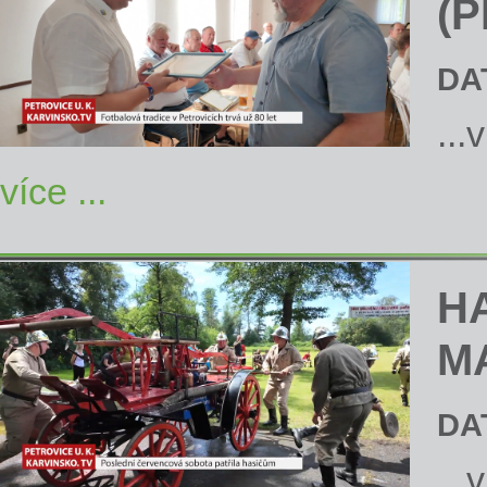
(P
DA
...
více ...
H
M
DA
...