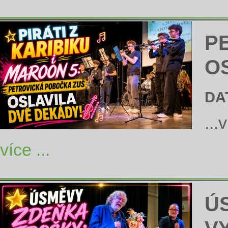
P
O
DA
...
více ...
Ú