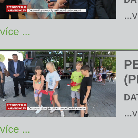
...
více ...
P
(P
DA
...
více ...