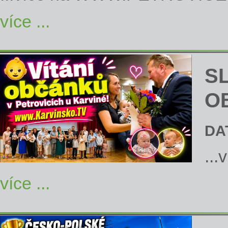
více ...
S
O
DA
...
více ...