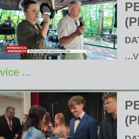
P
(P
DA
...
více ...
P
(P
DA