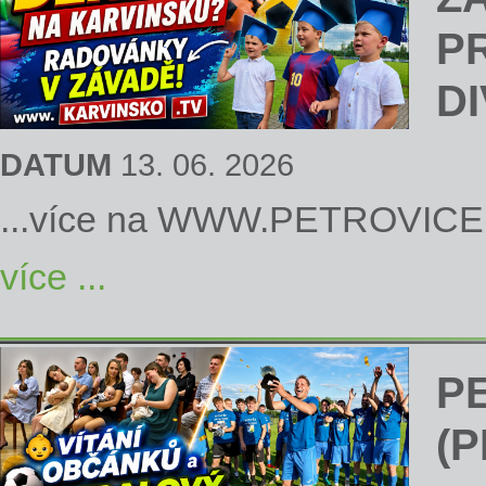
P
D
DATUM
13. 06. 2026
...více na
WWW.PETROVICE
více ...
P
(P