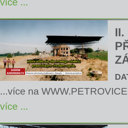
více ...
II
P
Z
DA
...více na
WWW.PETROVICE
více ...