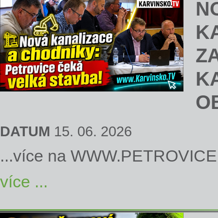
N
K
Z
K
O
DATUM
15. 06. 2026
...více na
WWW.PETROVICE
více ...