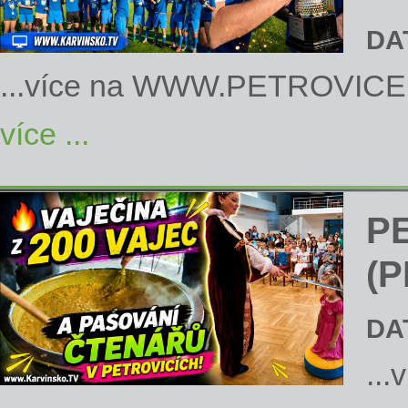
DA
...více na
WWW.PETROVICE
více ...
P
(P
DA
...