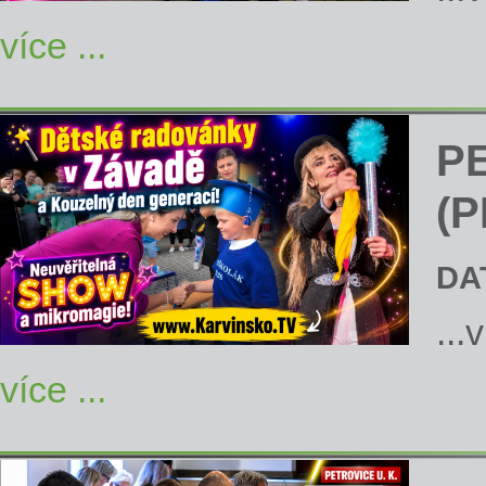
více ...
P
(P
DA
...
více ...