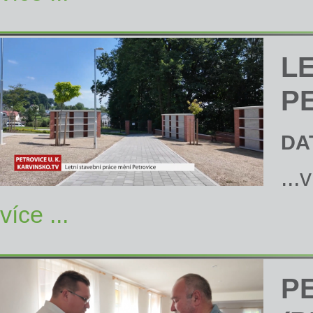
L
P
DA
...
více ...
P