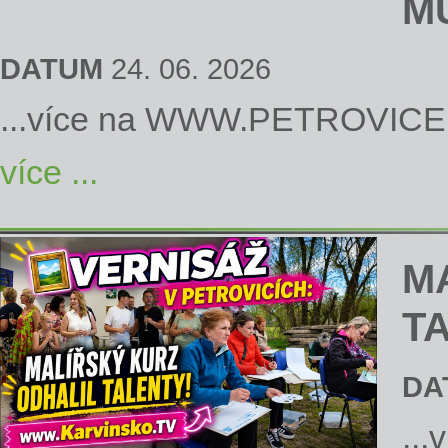
M
DATUM
24. 06. 2026
...více na
WWW.PETROVICE
více ...
M
T
DA
...