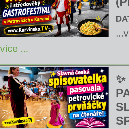
(P
DA
...
více ...
✨
P
S
S