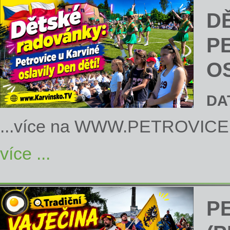
D
P
OS
DA
...více na
WWW.PETROVICE
více ...
P