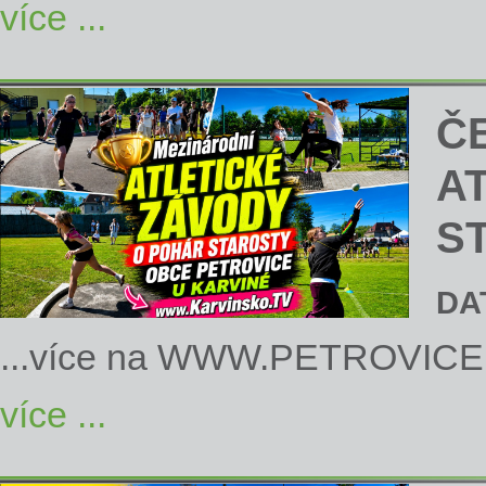
více ...
Č
A
S
DA
...více na
WWW.PETROVICE
více ...