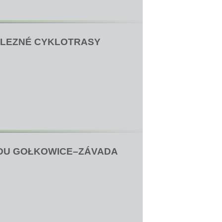
 ŽELEZNÉ CYKLOTRASY
HODU GOŁKOWICE–ZÁVADA