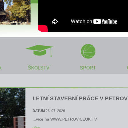
A
ŠKOLSTVÍ
SPORT
LETNÍ STAVEBNÍ PRÁCE V PETROV
DATUM
26. 07. 2026
...více na
WWW.PETROVICEUK.TV
více ...