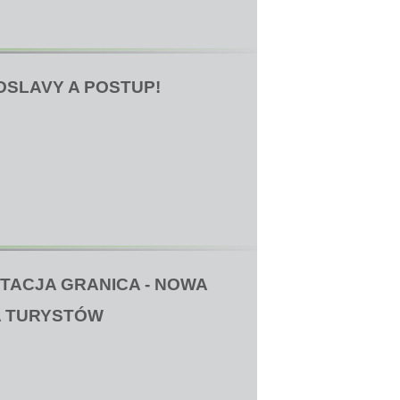
OSLAVY A POSTUP!
 STACJA GRANICA - NOWA
A TURYSTÓW