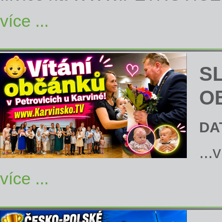
více ...
S
O
DA
...
více ...