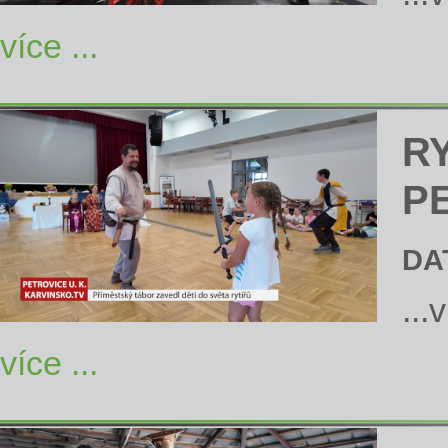
více ...
R
P
DA
...
více ...