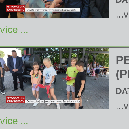
...
více ...
P
(P
DA
...
více ...