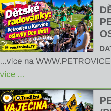
D
P
OS
DA
...více na
WWW.PETROVICE
více ...
P