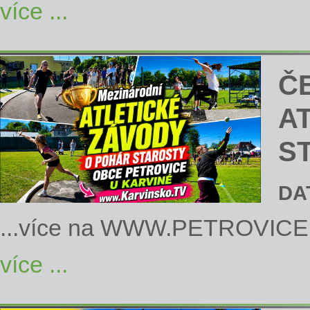
více ...
Č
A
S
DA
...více na
WWW.PETROVICE
více ...