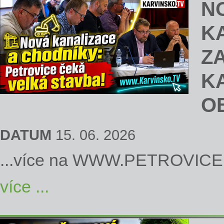
N
K
Z
K
O
DATUM
15. 06. 2026
...více na
WWW.PETROVICE
více ...