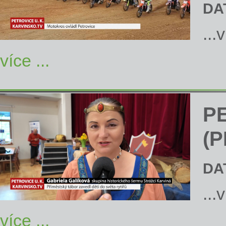
DA
...
více ...
P
(P
DA
...
více ...