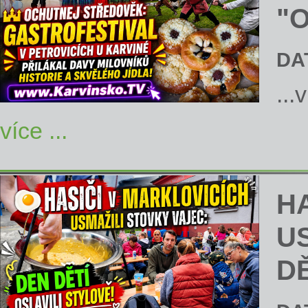
"
DA
...
více ...
H
U
DĚ