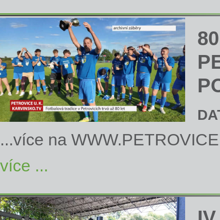
8
P
P
DA
...více na
WWW.PETROVICE
více ...
IV