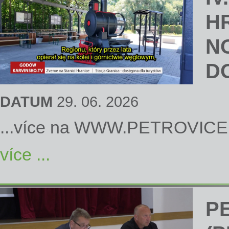
H
N
D
DATUM
29. 06. 2026
...více na
WWW.PETROVICE
více ...
P