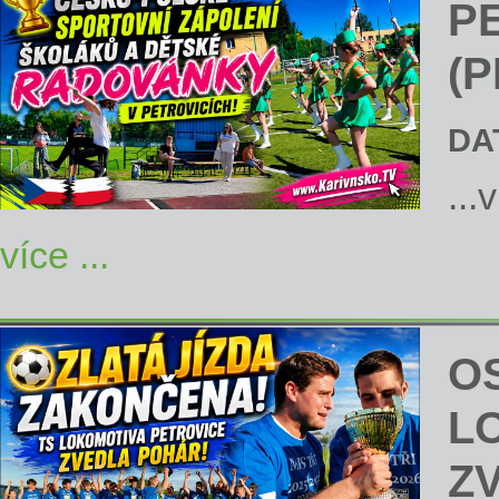
P
(P
DA
...
více ...
OS
L
Z