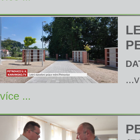
L
P
DA
...
více ...
P