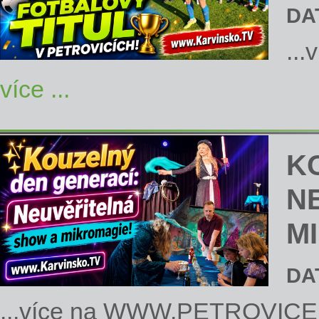
DA
...
více ...
K
N
M
DA
...více na
WWW.PETROVICE