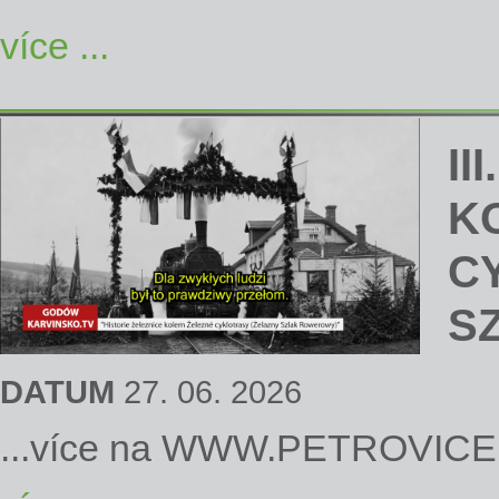
více ...
II
K
C
S
DATUM
27. 06. 2026
...více na
WWW.PETROVICE