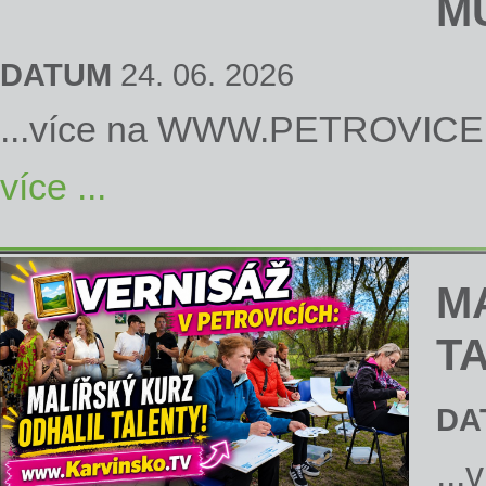
M
DATUM
24. 06. 2026
...více na
WWW.PETROVICE
více ...
M
T
DA
...