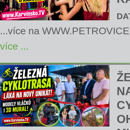
DA
...více na
WWW.PETROVICE
více ...
Ž
N
C
O