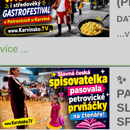
(P
DA
...
více ...
✨
P
S
S