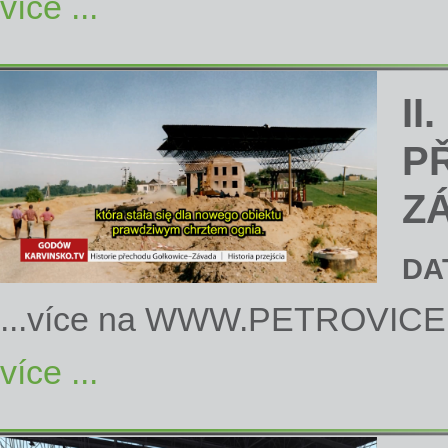
více ...
II
P
Z
DA
...více na
WWW.PETROVICE
více ...