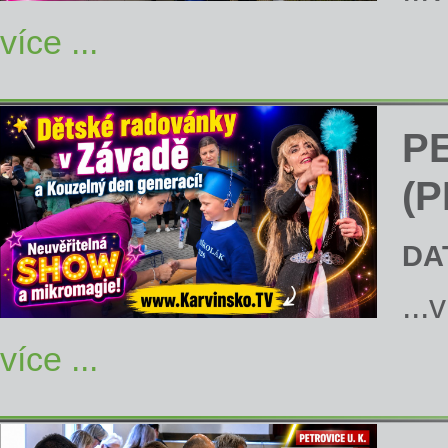
více ...
P
(P
DA
...
více ...