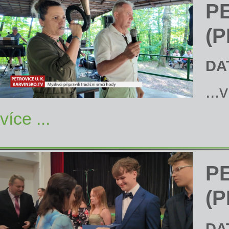
P
(P
DA
...
více ...
P
(P
DA