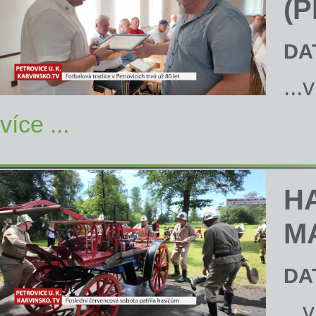
(P
DA
...
více ...
H
M
DA
...