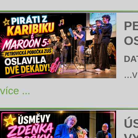
P
O
DA
...
více ...
Ú