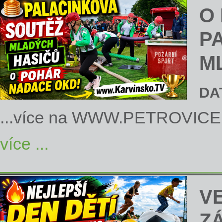
O
P
M
DA
...více na
WWW.PETROVICE
více ...
V
Z