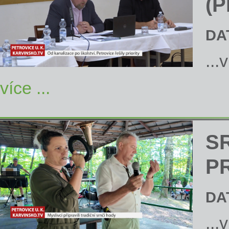
(P
DA
...
více ...
S
P
DA
...