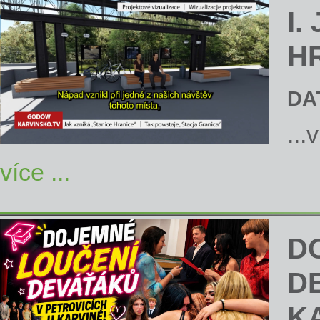
I.
H
DA
...
více ...
D
D
K