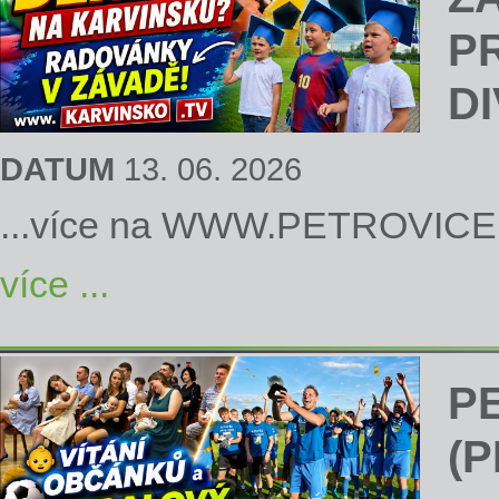
P
D
DATUM
13. 06. 2026
...více na
WWW.PETROVICE
více ...
P
(P