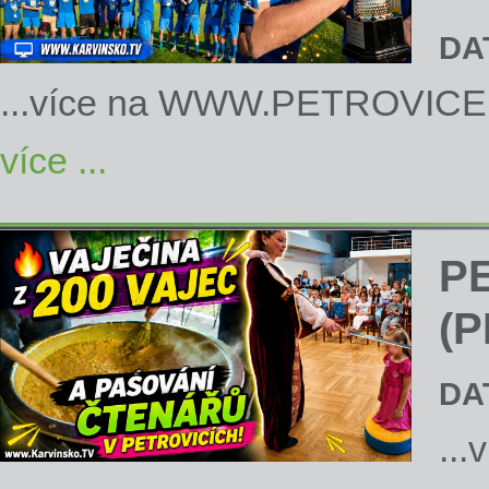
DA
...více na
WWW.PETROVICE
více ...
P
(P
DA
...