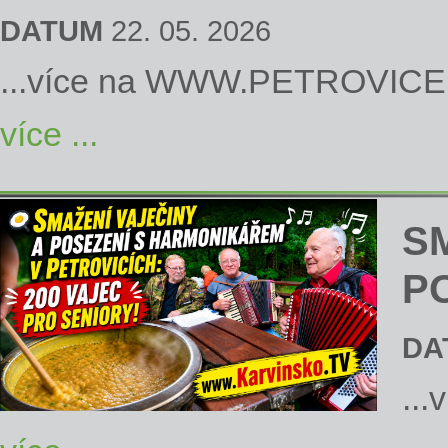
DATUM
22. 05. 2026
...více na
WWW.PETROVICE
více ...
S
P
DA
...