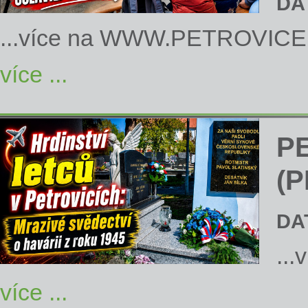
DA
...více na
WWW.PETROVICE
více ...
P
(P
DA
...
více ...