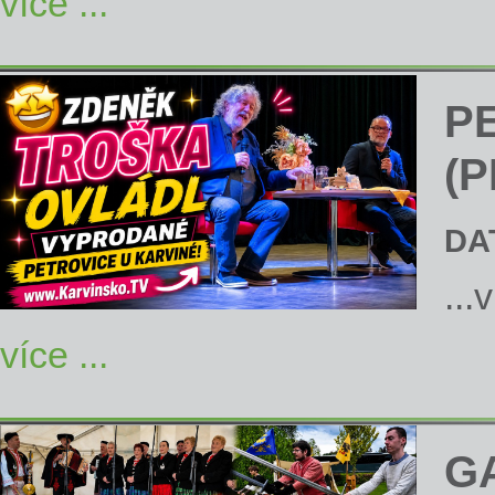
více ...
P
(P
DA
...
více ...
G